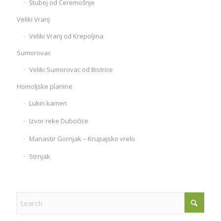
Štubej od Ceremošnje
Veliki Vranj
Veliki Vranj od Krepoljina
Sumorovac
Veliki Sumorovac od Bistrice
Homoljske planine
Lukin kamen
Izvor reke Dubočice
Manastir Gornjak – Krupajsko vrelo
Strnjak