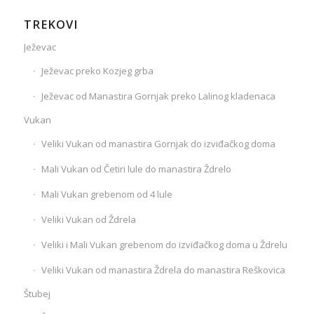
TREKOVI
Ježevac
Ježevac preko Kozjeg grba
Ježevac od Manastira Gornjak preko Lalinog kladenaca
Vukan
Veliki Vukan od manastira Gornjak do izviđačkog doma
Mali Vukan od Četiri lule do manastira Ždrelo
Mali Vukan grebenom od 4 lule
Veliki Vukan od Ždrela
Veliki i Mali Vukan grebenom do izviđačkog doma u Ždrelu
Veliki Vukan od manastira Ždrela do manastira Reškovica
Štubej