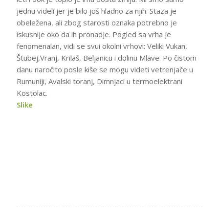
jednu videli jer je bilo još hladno za njih. Staza je
obeležena, ali zbog starosti oznaka potrebno je
iskusnije oko da ih pronadje. Pogled sa vrha je
fenomenalan, vidi se svui okolni vrhovi: Veliki Vukan,
Štubej,Vranj, Krilaš, Beljanicu i dolinu Mlave. Po čistom
danu naročito posle kiše se mogu videti vetrenjače u
Rumuniji, Avalski toranj, Dimnjaci u termoelektrani
Kostolac.
Slike