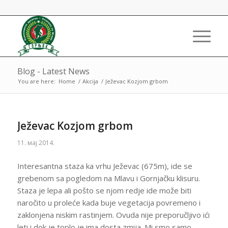
Blog - Latest News
You are here:
Home
/
Akcija
/
Ježevac Kozjom grbom
Ježevac Kozjom grbom
11. мај 2014.
Interesantna staza ka vrhu Ježevac (675m), ide se
grebenom sa pogledom na Mlavu i Gornjačku klisuru.
Staza je lepa ali pošto se njom redje ide može biti
naročito u proleće kada buje vegetacija povremeno i
zaklonjena niskim rastinjem. Ovuda nije preporučljivo ići
leti i dok je toplo je ima dosta zmija. Mi smo samo