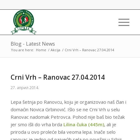
Blog - Latest News
You are here:
Home
/
Akcija
/
Crni Vrh – Ranovac 27.04.2014
Crni Vrh – Ranovac 27.04.2014
27. април 2014.
Lepa šetnja po Ranovcu, koju je organizovao naš član i
domaćin Novica Grbinović. Išlo se ne Crni Vrh u selu
Ranovac nadomak Petrovca. Pohod nije baš bio težak
jer smo išli do vrha brda
Lilina čuka (445m)
, ali je
priroda u ovo proleće bila veoma lepa. Inače selo
ranovac je jedno od najvećih sela po površini u Srbiji.