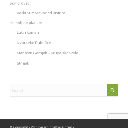
Sumorovac
Veliki Sumorovac od Bistrice
Homoljske planine
Lukin kamen
Izvor reke Dubočice
Manastir Gornjak – Krupajsko vrelo
Strnjak
© Copyright - Planinarsko društvo Gornjak