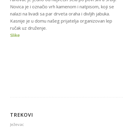
Novica je i označio vrh kamenom i natpisom, koji se
nalazi na livadi sa par drveta oraha i divljih jabuka.
Kasnije je u domu našeg prijatelja organizovan lep
ručak uz druženje.
Slike
TREKOVI
Ježevac