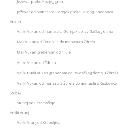
Ježevac preko Kozjeg grba
Ježevac od Manastira Gornjak preko Lalinog kladenaca
Vukan
Veliki Vukan od manastira Gornjak do izviđačkog doma
Mali Vukan od Četiri lule do manastira Ždrelo
Mali Vukan grebenom od 4 lule
Veliki Vukan od Ždrela
Veliki i Mali Vukan grebenom do izviđačkog doma u Ždrelu
Veliki Vukan od manastira Ždrela do manastira Reškovica
Štubej
Štubej od Ceremošnje
Veliki Vranj
Veliki Vranj od Krepoljina